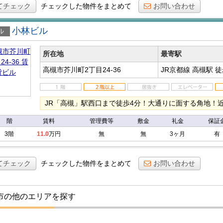
てチェック
チェックした物件をまとめて
お問い合わせ
小林ビル
ビル
所在地
最寄駅
高槻市芥川町2丁目24-36
JR京都線 高槻駅
徒
JR「高槻」駅西口まで徒歩4分！大通りに面する角地！
階
賃料
管理費等
敷金
礼金
保証
3階
11.0
万円
無
無
3ヶ月
有
てチェック
チェックした物件をまとめて
お問い合わせ
市の他のエリアを探す