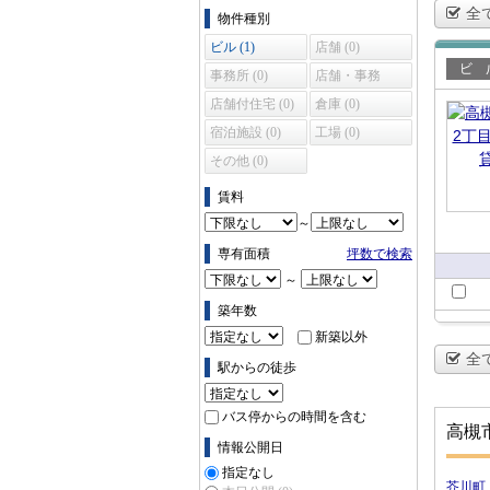
物件の条件で絞り込む
全
物件種別
ビル (1)
店舗 (0)
事務所 (0)
店舗・事務
賃貸
所 (0)
店舗付住宅 (0)
倉庫 (0)
宿泊施設 (0)
工場 (0)
その他 (0)
賃料
～
専有面積
坪数で検索
～
築年数
新築以外
全
駅からの徒歩
バス停からの時間を含む
高槻
情報公開日
指定なし
芥川町